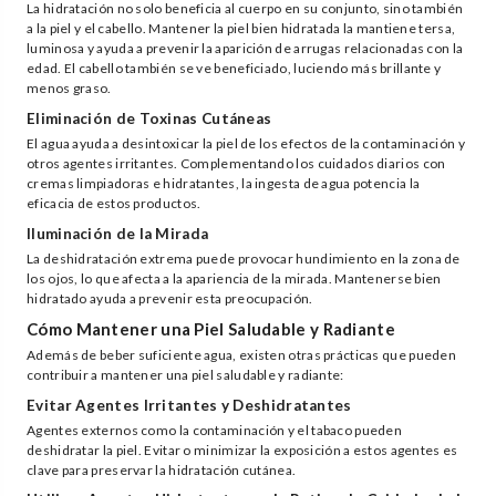
La hidratación no solo beneficia al cuerpo en su conjunto, sino también
a la piel y el cabello. Mantener la piel bien hidratada la mantiene tersa,
luminosa y ayuda a prevenir la aparición de arrugas relacionadas con la
edad. El cabello también se ve beneficiado, luciendo más brillante y
menos graso.
Eliminación de Toxinas Cutáneas
El agua ayuda a desintoxicar la piel de los efectos de la contaminación y
otros agentes irritantes. Complementando los cuidados diarios con
cremas limpiadoras e hidratantes, la ingesta de agua potencia la
eficacia de estos productos.
Iluminación de la Mirada
La deshidratación extrema puede provocar hundimiento en la zona de
los ojos, lo que afecta a la apariencia de la mirada. Mantenerse bien
hidratado ayuda a prevenir esta preocupación.
Cómo Mantener una Piel Saludable y Radiante
Además de beber suficiente agua, existen otras prácticas que pueden
contribuir a mantener una piel saludable y radiante:
Evitar Agentes Irritantes y Deshidratantes
Agentes externos como la contaminación y el tabaco pueden
deshidratar la piel. Evitar o minimizar la exposición a estos agentes es
clave para preservar la hidratación cutánea.