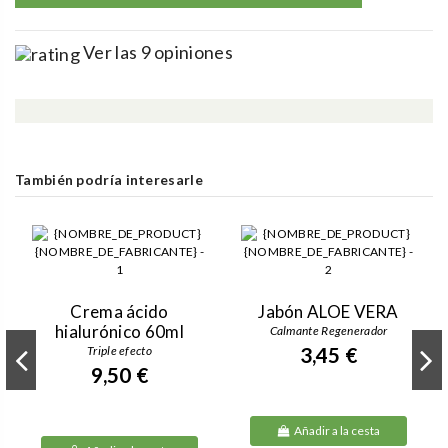
Ver las 9 opiniones
También podría interesarle
Crema ácido
Jabón ALOE VERA
hialurónico 60ml
Calmante Regenerador
Triple efecto
3,45 €
9,50 €
Añadir a la cesta