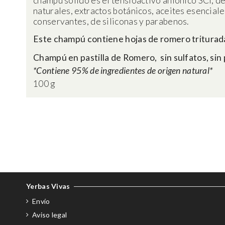
champú sólido es el tensioactivo aniónico SCI, de
naturales, extractos botánicos, aceites esenciale
conservantes, de siliconas y parabenos.
Este champú contiene hojas de romero trituradas
Champú en pastilla de Romero, sin sulfatos, sin 
*Contiene 95% de ingredientes de origen natural*
100 g
Yerbas Vivas
Envío
Aviso legal