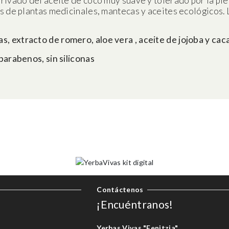
rivado del aceite de coco muy suave y tolerado por la pie
s de plantas medicinales, mantecas y aceites ecológicos. L
, extracto de romero, aloe vera , aceite de jojoba y cac
parabenos, sin siliconas
Contáctenos
¡Encuéntranos!
Yerbas Vivas "Fenitzia"