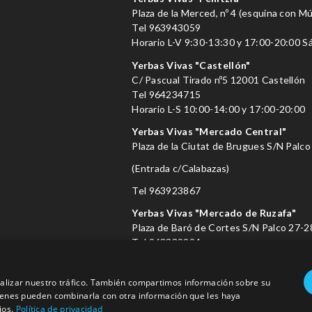
Plaza de la Merced, nº 4 (esquina con M
Tel
963943059
Horario L-V 9:30-13:30 y 17:00-20:00 
Yerbas Vivas "Castellón"
C/ Pascual Tirado nº5 12001 Castellón
Tel
964234715
Horario L-S 10:00-14:00 y 17:00-20:00
Yerbas Vivas "Mercado Central"
Plaza de la Ciutat de Brugues S/N Palco
(Entrada c/Calabazas)
Tel
963923867
Yerbas Vivas "Mercado de Ruzafa"
Plaza de Baró de Cortes S/N Palco 27-2
Tel
963339994
analizar nuestro tráfico. También compartimos información sobre su
info@yerbasvivas.es
quienes pueden combinarla con otra información que les haya
ios.
Política de privacidad