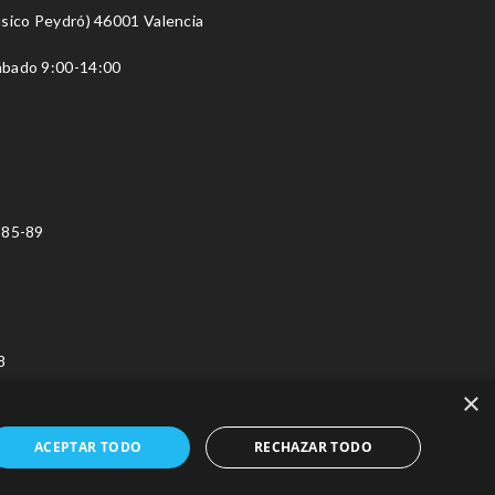
úsico Peydró) 46001 Valencia
Sábado 9:00-14:00
 85-89
8
×
ACEPTAR TODO
RECHAZAR TODO