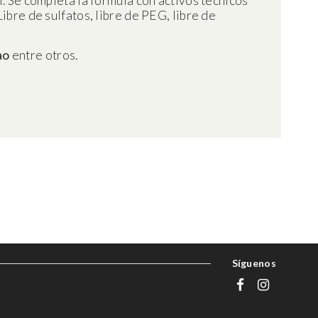
l. Se completa la fórmula con activos técnicos
ibre de sulfatos, libre de PEG, libre de
ao
entre otros.
Síguenos