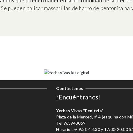
siduos que pueden haber en la profundidad de la piel
, d
 Se pueden aplicar mascarillas de barro de bentonita para
Contáctenos
¡Encuéntranos!
Yerbas Vivas "Fenitzia"
Plaza de la Merced, nº 4 (esquina con M
Tel
963943059
Horario L-V 9:30-13:30 y 17:00-20:00 