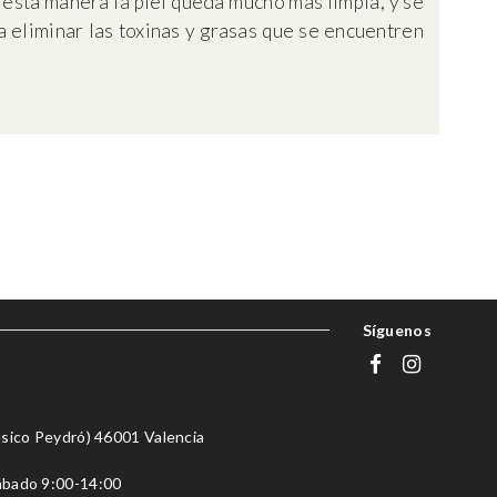
e esta manera la piel queda mucho más limpia, y se
 eliminar las toxinas y grasas que se encuentren
Síguenos
úsico Peydró) 46001 Valencia
Sábado 9:00-14:00